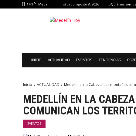
C
14.1
sábado, agosto 8, 2026
¿Quiénes somos
Medellín
Medellín
Hoy
|
Eventos
de
Medellín
INICIO
ACTUALIDAD
EVENTOS
TENDENCIAS
ESPE
Inicio
ACTUALIDAD
Medellín en la Cabeza: Las montañas comu
MEDELLÍN EN LA CABEZ
COMUNICAN LOS TERRIT
EVENTOS