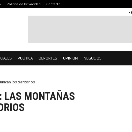
?
Política de Privacidad
Contacto
-
CIALES
POLÍTICA
DEPORTES
OPINIÓN
NEGOCIOS
nican los territorios
A: LAS MONTAÑAS
ORIOS