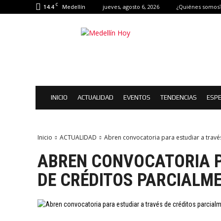
C
14.4
jueves, agosto 6, 2026
¿Quiénes somos
Medellín
Medellín
Hoy
|
Eventos
de
Medellín
INICIO
ACTUALIDAD
EVENTOS
TENDENCIAS
ESPE
Inicio
ACTUALIDAD
Abren convocatoria para estudiar a trav
ABREN CONVOCATORIA P
DE CRÉDITOS PARCIALM