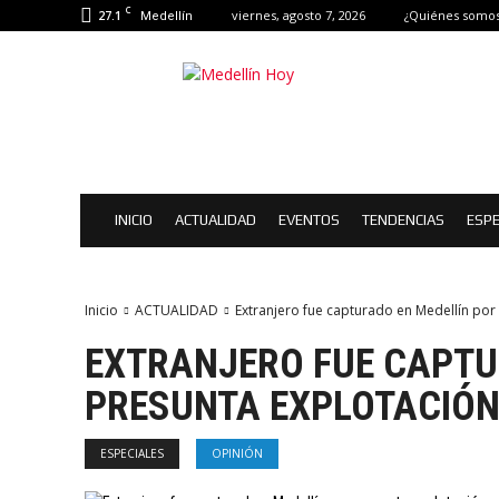
C
27.1
viernes, agosto 7, 2026
¿Quiénes somos
Medellín
Medellín
Hoy
|
Eventos
de
Medellín
INICIO
ACTUALIDAD
EVENTOS
TENDENCIAS
ESPE
Inicio
ACTUALIDAD
Extranjero fue capturado en Medellín por
EXTRANJERO FUE CAPTU
PRESUNTA EXPLOTACIÓN
ESPECIALES
OPINIÓN