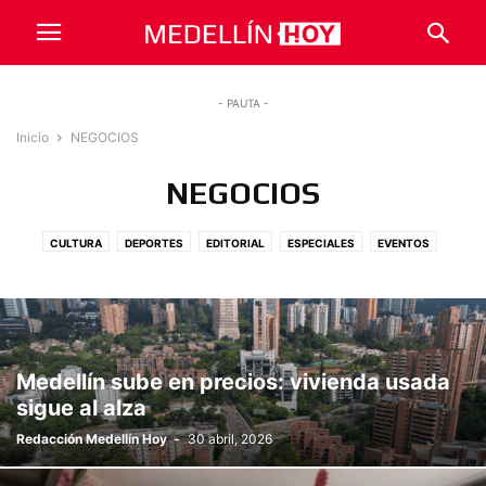
- PAUTA -
Inicio
NEGOCIOS
NEGOCIOS
CULTURA
DEPORTES
EDITORIAL
ESPECIALES
EVENTOS
NEGOCIOS
OPINIÓN
PERSONAJES
POLÍTICA
SERVICIO SOCIAL
TENDENCIAS
Medellín sube en precios: vivienda usada
sigue al alza
Redacción Medellín Hoy
-
30 abril, 2026