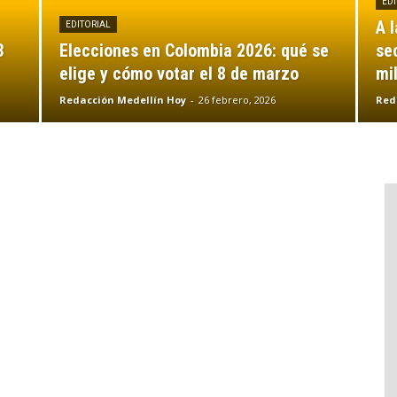
EDI
A 
EDITORIAL
3
Elecciones en Colombia 2026: qué se
se
elige y cómo votar el 8 de marzo
mi
Redacción Medellín Hoy
-
26 febrero, 2026
Red