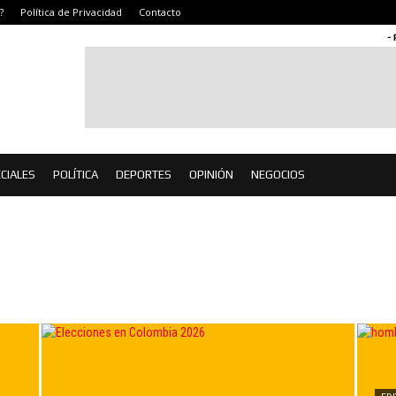
?
Política de Privacidad
Contacto
-
CIALES
POLÍTICA
DEPORTES
OPINIÓN
NEGOCIOS
EVENTOS
NEGOCIOS
OPINIÓN
PERSONAJES
POLÍTICA