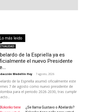
Lo más leido
Todo
Destacado
Lo más popular
Más
CTUALIDAD
belardo de la Espriella ya es
ficialmente el nuevo Presidente
e...
dacción Medellín Hoy
-
7 agosto, 2026
elardo de la Espriella asumió oficialmente este
ernes 7 de agosto como nuevo presidente de
lombia para el periodo 2026-2030, tras cumplir
 acto...
¿Se llama Gustavo o Abelardo?