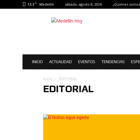
C
13.3
sábado, agosto 8, 2026
¿Quiénes somos
Medellín
Medellín
Hoy
|
Eventos
de
Medellín
INICIO
ACTUALIDAD
EVENTOS
TENDENCIAS
ESPE
Inicio
EDITORIAL
EDITORIAL
CULTURA
DEPORTES
EDITORIAL
ESPECIALES
SERVICIO SOCIAL
TENDENCIAS