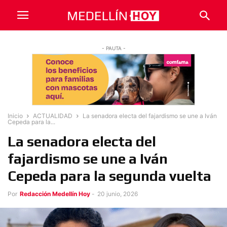
- PAUTA -
Inicio
ACTUALIDAD
La senadora electa del fajardismo se une a Iván
Cepeda para la...
La senadora electa del
fajardismo se une a Iván
Cepeda para la segunda vuelta
Por
Redacción Medellín Hoy
-
20 junio, 2026