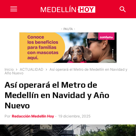
- PAUTA -
Inicio
ACTUALIDAD
Así operará el Metro de Medellín en Navidad y
Año Nuevo
Así operará el Metro de
Medellín en Navidad y Año
Nuevo
Por
Redacción Medellín Hoy
-
19 diciembre, 2025