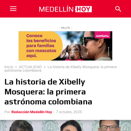
- PAUTA -
Inicio
ACTUALIDAD
La historia de Xibelly Mosquera: la primera
astrónoma colombiana
La historia de Xibelly
Mosquera: la primera
astrónoma colombiana
Por
Redacción Medellín Hoy
-
7 octubre, 2025