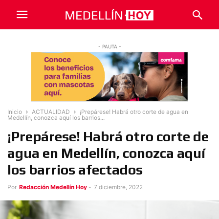
- PAUTA -
Inicio
ACTUALIDAD
¡Prepárese! Habrá otro corte de agua en
Medellín, conozca aquí los barrios...
¡Prepárese! Habrá otro corte de
agua en Medellín, conozca aquí
los barrios afectados
Por
Redacción Medellín Hoy
-
7 diciembre, 2022