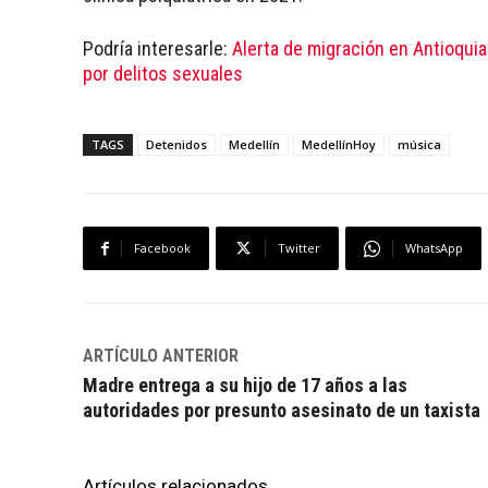
Podría interesarle:
Alerta de migración en Antioquia
por delitos sexuales
TAGS
Detenidos
Medellín
MedellínHoy
música
Facebook
Twitter
WhatsApp
ARTÍCULO ANTERIOR
Madre entrega a su hijo de 17 años a las
autoridades por presunto asesinato de un taxista
Artículos relacionados