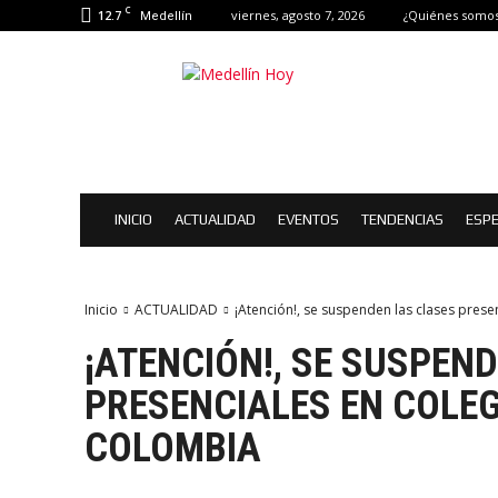
C
12.7
viernes, agosto 7, 2026
¿Quiénes somos
Medellín
Medellín
Hoy
|
Eventos
de
Medellín
INICIO
ACTUALIDAD
EVENTOS
TENDENCIAS
ESPE
Inicio
ACTUALIDAD
¡Atención!, se suspenden las clases pres
¡ATENCIÓN!, SE SUSPEN
PRESENCIALES EN COLEG
COLOMBIA