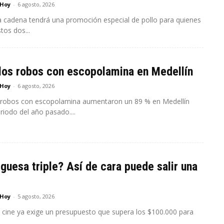
 Hoy
-
6 agosto, 2026
a cadena tendrá una promoción especial de pollo para quienes
tos dos...
los robos con escopolamina en Medellín
 Hoy
-
6 agosto, 2026
 robos con escopolamina aumentaron un 89 % en Medellín
riodo del año pasado....
uesa triple? Así de cara puede salir una
 Hoy
-
5 agosto, 2026
 a cine ya exige un presupuesto que supera los $100.000 para
..