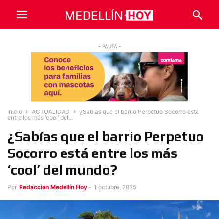
- PAUTA -
Inicio
ACTUALIDAD
¿Sabías que el barrio Perpetuo Socorro está
entre los más ‘cool’ del...
¿Sabías que el barrio Perpetuo
Socorro está entre los más
‘cool’ del mundo?
Por
Redacción Medellín Hoy
-
1 octubre, 2025