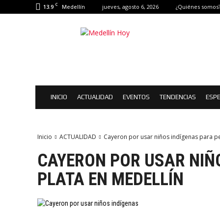
C
13.9
jueves, agosto 6, 2026
¿Quiénes somos
Medellín
Medellín
Hoy
|
Eventos
de
Medellín
INICIO
ACTUALIDAD
EVENTOS
TENDENCIAS
ESPE
Inicio
ACTUALIDAD
Cayeron por usar niños indígenas para pe
CAYERON POR USAR NIÑO
PLATA EN MEDELLÍN