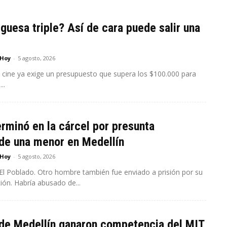
uesa triple? Así de cara puede salir una
 Hoy
-
5 agosto, 2026
 a cine ya exige un presupuesto que supera los $100.000 para
..
erminó en la cárcel por presunta
de una menor en Medellín
 Hoy
-
5 agosto, 2026
 El Poblado. Otro hombre también fue enviado a prisión por su
presunta participación. Habría abusado de...
 de Medellín ganaron competencia del MIT