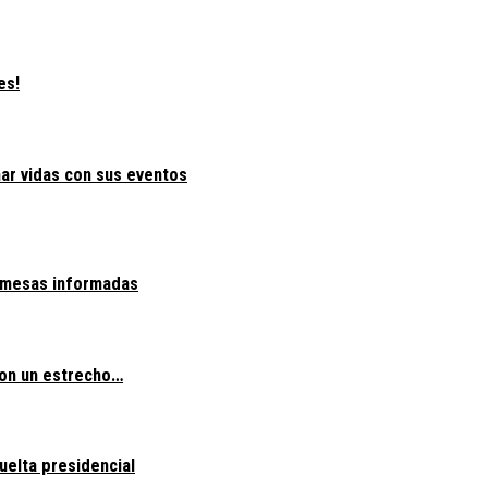
es!
mar vidas con sus eventos
e mesas informadas
con un estrecho…
uelta presidencial