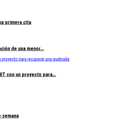
na primera cita
tación de una menor…
MIT con un proyecto para…
de semana