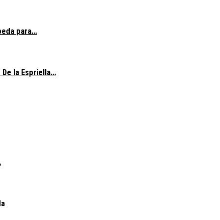
epeda para…
 De la Espriella…
…
da