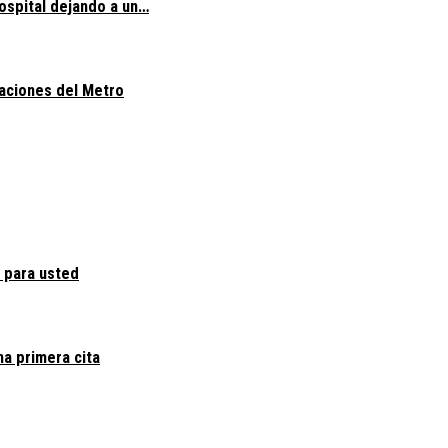
hospital dejando a un…
taciones del Metro
 para usted
na primera cita