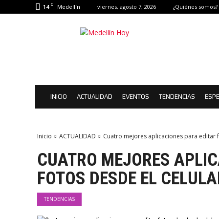
C
14
viernes, agosto 7, 2026
¿Quiénes somos?
Medellín
Medellín
Hoy
|
Eventos
de
Medellín
INICIO
ACTUALIDAD
EVENTOS
TENDENCIAS
ESPE
Inicio
ACTUALIDAD
Cuatro mejores aplicaciones para editar f
CUATRO MEJORES APLIC
FOTOS DESDE EL CELULA
TENDENCIAS