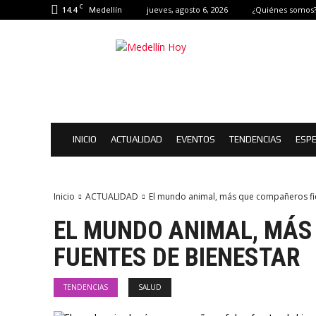
C
14.4
jueves, agosto 6, 2026
¿Quiénes somos
Medellín
Medellín
Hoy
|
Eventos
de
Medellín
INICIO
ACTUALIDAD
EVENTOS
TENDENCIAS
ESPE
Inicio
ACTUALIDAD
El mundo animal, más que compañeros fie
EL MUNDO ANIMAL, MÁS
FUENTES DE BIENESTAR
TENDENCIAS
SALUD