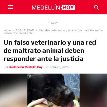
- PAUTA -
Inicio
ACTUALIDAD
Un falso veterinario y una red de maltrato animal
deben responder ante...
Un falso veterinario y una red
de maltrato animal deben
responder ante la justicia
Por
Redacción Medellín Hoy
-
28 octubre, 2025