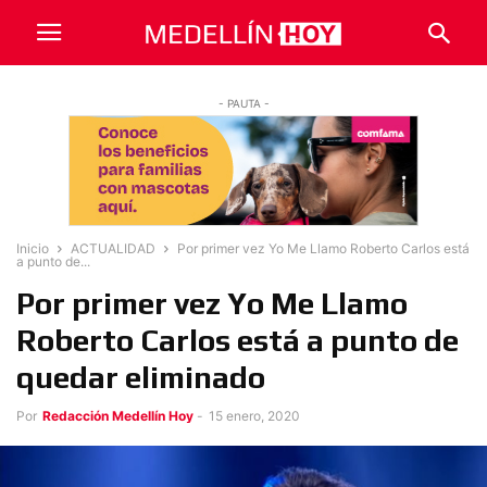
- PAUTA -
Inicio
ACTUALIDAD
Por primer vez Yo Me Llamo Roberto Carlos está
a punto de...
Por primer vez Yo Me Llamo
Roberto Carlos está a punto de
quedar eliminado
Por
Redacción Medellín Hoy
-
15 enero, 2020