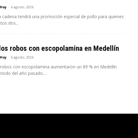
 Hoy
-
6 agosto, 2026
a cadena tendrá una promoción especial de pollo para quienes
tos dos...
los robos con escopolamina en Medellín
 Hoy
-
6 agosto, 2026
 robos con escopolamina aumentaron un 89 % en Medellín
riodo del año pasado....
- PAUTA -