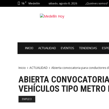
C
16
sábado, agosto 8, 2026
¿Quiénes somos?
Medellín
Medellín
Hoy
|
Eventos
de
Medellín
INICIO
ACTUALIDAD
EVENTOS
TENDENCIAS
ESPE
Inicio
ACTUALIDAD
Abierta convocatoria para conductores de
ABIERTA CONVOCATORIA
VEHÍCULOS TIPO METRO 
EMPLEO