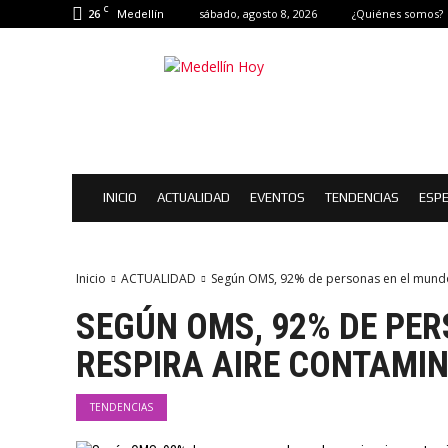
C
26
sábado, agosto 8, 2026
¿Quiénes somos?
Medellín
Medellín
Hoy
|
Eventos
de
Medellín
INICIO
ACTUALIDAD
EVENTOS
TENDENCIAS
ESPE
Inicio
ACTUALIDAD
Según OMS, 92% de personas en el mundo
SEGÚN OMS, 92% DE PE
RESPIRA AIRE CONTAMI
TENDENCIAS